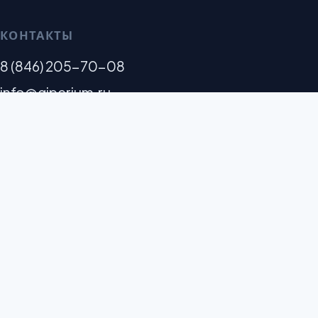
КОНТАКТЫ
8 (846) 205-70-08
info@giperium.ru
г. Самара, ул. Мичурина, 52, оф. 221
СТАТУСЫ И ПАРТНЁРСТВА
© 2006–2026 ООО «ГИПЕРИУМ-С»
ИНН 6316216494 · ОГРН 1156313089800 · ОКВЭД 62.09